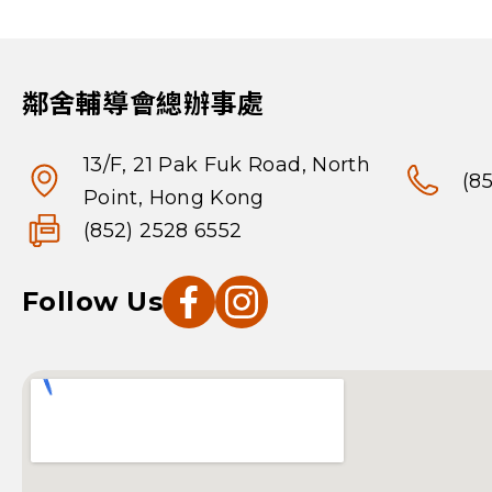
鄰舍輔導會總辦事處
13/F, 21 Pak Fuk Road, North
(8
Point, Hong Kong
(852) 2528 6552
Follow Us