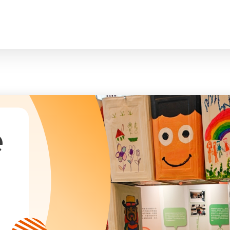
臉
President and Vice-Presidents
曲/編曲：郭蓋
Family and Child Welfare Service
Executive Committee
Children & Youth Service
mittees/ School Management Committee (Kinde
Elderly Service
Corporate Governance
Rehabilitation Service
Home
Logo
Community Development
Anthem
Mainland Service
About Us
Tenders
Education Service
Health Care Services
e
Our Services
​Social Enterprise
Our Partners
Donation Methods
Press Releases and Media Coverage
Support Us
Become A Volunteer
Annual Report
Newsletter and Publications