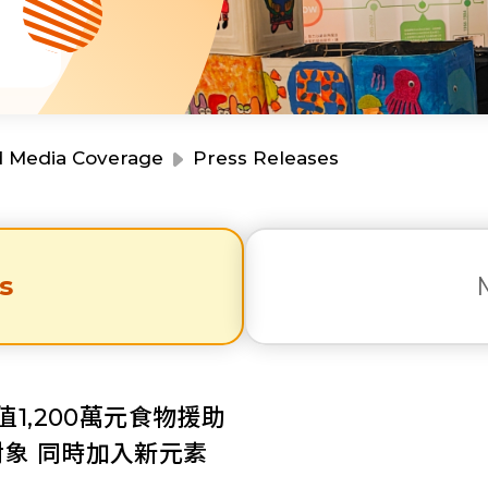
Resource Centre
Financial Reports
Events
Latest News
Event Registration
Join Us
d Media Coverage
Press Releases
Contact Us
s
同為世界添笑臉
1,200萬元食物援助
象 同時加入新元素
曲/編曲：郭蓋愆 監製：譚子舜