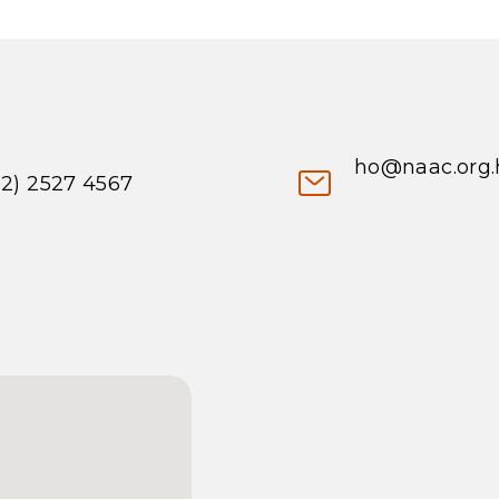
ho@naac.org.
52) 2527 4567