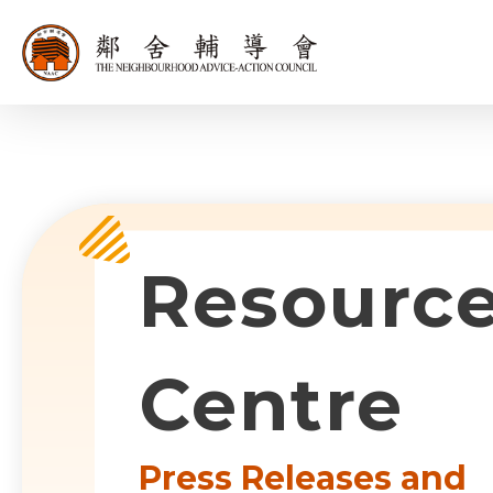
同為世界添笑
Sub-com
Resourc
Centre
Press Releases and