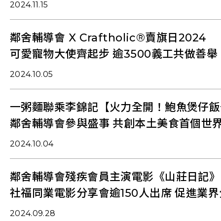
2024.11.15
鄰舍輔導會 X Craftholic®賣旗日2024
可愛寵物大使齊起步 逾3500義工共做善舉
2024.10.05
一粥麵聯乘李錦記【火力全開！鮑魚煲仔飯
鄰舍輔導會參與盛事 共創本土美食首個世
2024.10.04
鄰舍輔導會殘疾會員主演電影《山莊日記》
社福同業電影分享會逾150人出席 促進業
2024.09.28