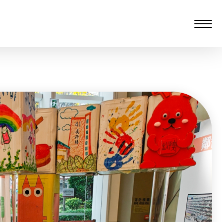
愆 監製：譚子舜
rgarten)