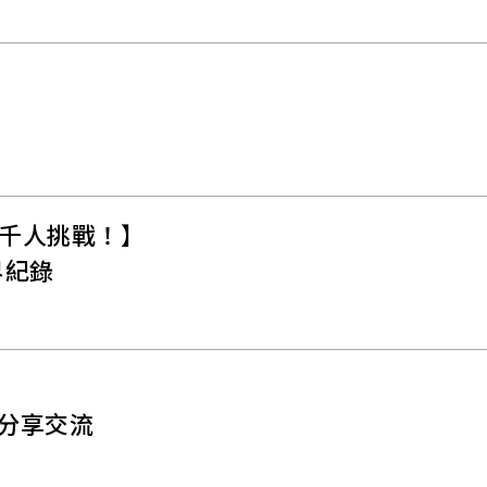
千人挑戰！】
界紀錄
界分享交流