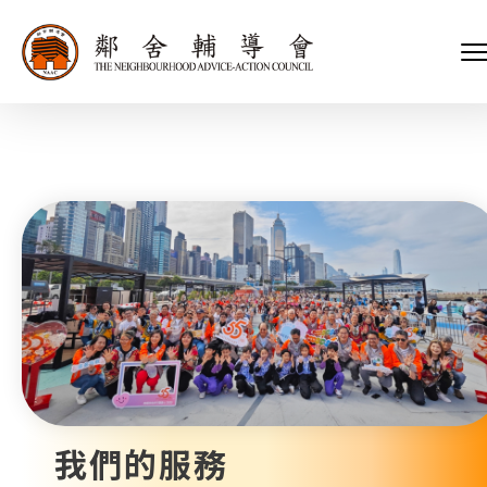
會長、副會長
家庭及兒童福利服務
執行委員會及總幹事
青少年服務
附屬委員會及幼兒園校董會
安老服務
機構管治
康復服務
主頁
標誌
社區發展服務
會歌
內地服務
關於我們
招標項目
教育服務
醫療衞生服務
我們的服務
社會企業
我們的夥伴
捐款方法
新聞稿及媒體報導
支持我們
加入義工
年報
我們的服務
會訊及刊物