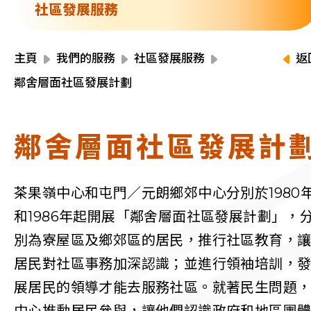
資源中心
社區發展服務
財務報告
活動焦點
最新動向
主頁
我們的服務
社區發展服務
返
活動報名
鄰舍層面社區發展計劃
加入我們
鄰舍層面社區發展計
聯絡我們
茶果嶺中心和屯門／元朗鄉郊中心分別於1980
和1986年起開展「鄰舍層面社區發展計劃」，
同為世界添笑臉
別為寮屋區及鄉郊區的居民，推行社區教育，
居民對社區事務加深認識；並進行領袖培訓，
展居民的領導才能去服務社區。就著民生問題
曲/編曲：郭蓋愆 監製：譚子舜