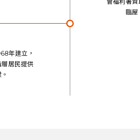
會福利署資
臨屋
68年建立，
階層居民提供
樑。