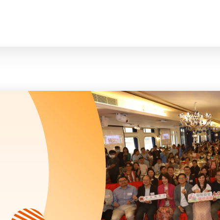
臉
會長、副會長
曲/編曲：郭蓋
家庭及兒童福利服務
執行委員會及總幹事
青少年服務
附屬委員會及幼兒園校董會
安老服務
機構管治
康復服務
主頁
標誌
社區發展服務
會歌
內地服務
關於我們
招標項目
教育服務
醫療衞生服務
我們的服務
社會企業
我們的夥伴
捐款方法
新聞稿及媒體報導
支持我們
加入義工
年報
會訊及刊物