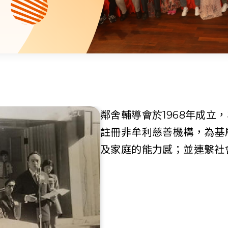
資源中心
財務報告
活動焦點
最新動向
活動報名
加入我們
聯絡我們
鄰舍輔導會於1968年成立
註冊非牟利慈善機構，為基
及家庭的能力感；並連繫社
同為世界添笑臉
曲/編曲：郭蓋愆 監製：譚子舜