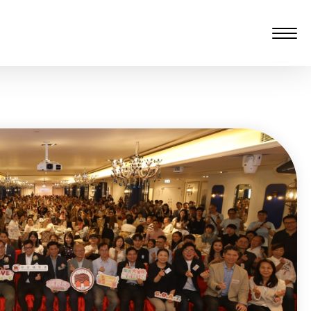
愆 監製：譚子舜