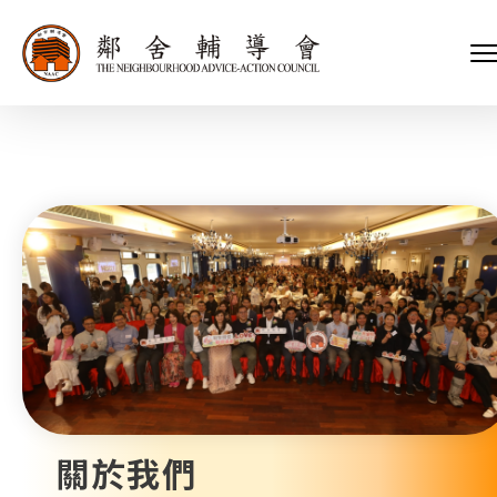
會長、副會長
家庭及兒童福利服務
執行委員會及總幹事
青少年服務
附屬委員會及幼兒園校董會
安老服務
機構管治
康復服務
主頁
標誌
社區發展服務
會歌
內地服務
關於我們
招標項目
教育服務
醫療衞生服務
我們的服務
社會企業
我們的夥伴
捐款方法
新聞稿及媒體報導
支持我們
加入義工
年報
關於我們
會訊及刊物