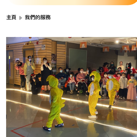
資源中心
財務報告
活動焦點
主頁
我們的服務
最新動向
活動報名
加入我們
聯絡我們
同為世界添笑臉
曲/編曲：郭蓋愆 監製：譚子舜