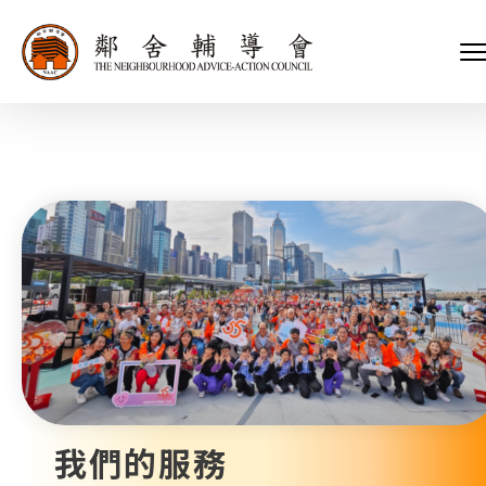
會長、副會長
家庭及兒童福利服務
執行委員會及總幹事
青少年服務
附屬委員會及幼兒園校董會
安老服務
機構管治
康復服務
主頁
標誌
社區發展服務
會歌
內地服務
關於我們
招標項目
教育服務
醫療衞生服務
我們的服務
社會企業
我們的夥伴
捐款方法
新聞稿及媒體報導
支持我們
加入義工
年報
我們的服務
會訊及刊物