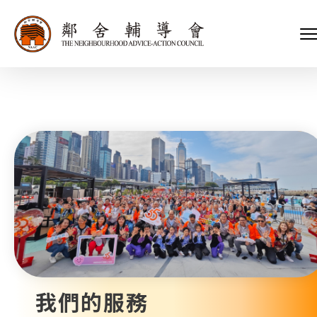
會長、副會長
家庭及兒童福利服務
執行委員會及總幹事
青少年服務
附屬委員會及幼兒園校董會
安老服務
機構管治
康復服務
主頁
標誌
社區發展服務
會歌
內地服務
關於我們
招標項目
教育服務
醫療衞生服務
我們的服務
社會企業
我們的夥伴
捐款方法
新聞稿及媒體報導
支持我們
加入義工
年報
我們的服務
會訊及刊物