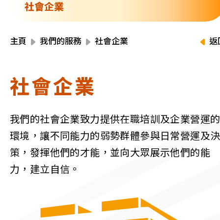
資源中心
社會企業
財務報告
活動焦點
最新動向
主頁
我們的服務
社會企業
返
活動報名
加入我們
社會企業
聯絡我們
我們的社會企業致力提供在職培訓及企業營運
環境，讓不同能力的弱勢群體參與日常營運及
策，發揮他們的才能，並向大眾展示他們的能
同為世界添笑臉
力，建立自信。
曲/編曲：郭蓋愆 監製：譚子舜