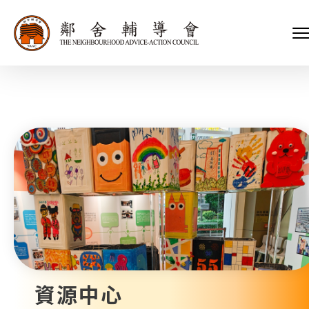
會長、副會長
家庭及兒童福利服務
執行委員會及總幹事
青少年服務
附屬委員會及幼兒園校董會
安老服務
機構管治
康復服務
主頁
標誌
社區發展服務
會歌
內地服務
關於我們
招標項目
教育服務
醫療衞生服務
我們的服務
社會企業
我們的夥伴
捐款方法
新聞稿及媒體報導
支持我們
加入義工
年報
資源中心
會訊及刊物