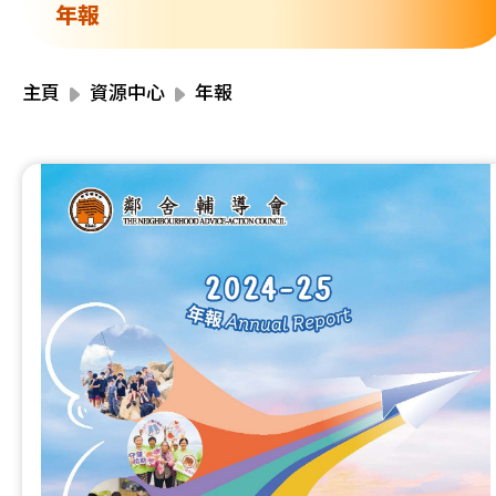
資源中心
年報
財務報告
活動焦點
最新動向
主頁
資源中心
年報
活動報名
加入我們
聯絡我們
同為世界添笑臉
曲/編曲：郭蓋愆 監製：譚子舜