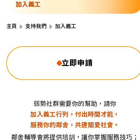
資源中心
加入義工
財務報告
活動焦點
最新動向
主頁
支持我們
加入義工
活動報名
加入我們
立即申請
聯絡我們
弱勢社群需要你的幫助，請你
同為世界添笑臉
加入義工行列，付出時間才能，
服務你的鄰舍，共建關愛社會。
曲/編曲：郭蓋愆 監製：譚子舜
鄰舍輔導會將提供培訓，讓你掌握服務技巧；