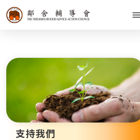
會長、副會長
家庭及兒童福利服務
執行委員會及總幹事
青少年服務
附屬委員會及幼兒園校董會
安老服務
機構管治
康復服務
主頁
標誌
社區發展服務
會歌
內地服務
關於我們
招標項目
教育服務
醫療衞生服務
我們的服務
社會企業
我們的夥伴
捐款方法
新聞稿及媒體報導
支持我們
加入義工
年報
支持我們
會訊及刊物