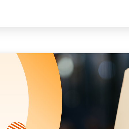
臉
會長、副會長
曲/編曲：郭蓋
家庭及兒童福利服務
執行委員會及總幹事
青少年服務
附屬委員會及幼兒園校董會
安老服務
機構管治
康復服務
主頁
標誌
社區發展服務
會歌
內地服務
關於我們
招標項目
教育服務
醫療衞生服務
我們的服務
社會企業
我們的夥伴
捐款方法
新聞稿及媒體報導
支持我們
加入義工
年報
會訊及刊物