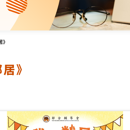
資源中心
財務報告
活動焦點
最新動向
活動報名
加入我們
居》
聯絡我們
鄰居》
同為世界添笑臉
曲/編曲：郭蓋愆 監製：譚子舜