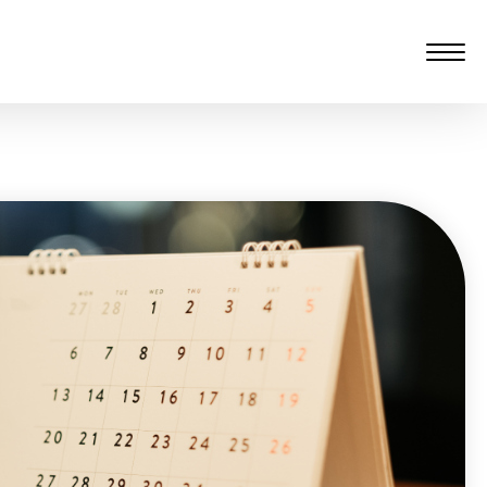
愆 監製：譚子舜