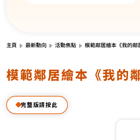
主頁
最新動向
活動焦點
模範鄰居繪本《我的鄰
模範鄰居繪本《我的
完整版請按此