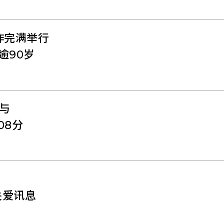
昨完满举行
逾90岁
与
08分
关爱讯息