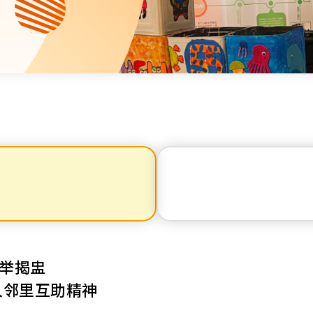
资源中心
财务报告
活动焦点
最新动向
活动报名
加入我们
联络我们
同为世界添笑脸
举揭盅
人邻里互助精神
曲/编曲：郭盖愆 监制：谭子舜