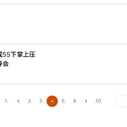
成55下掌上压
导会
1..
2
3
4
5
6
..10