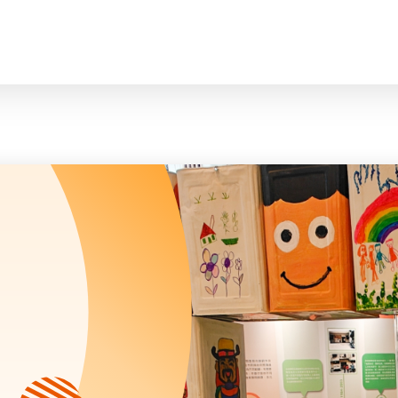
脸
会长、副会长
曲/编曲：郭盖
家庭及儿童福利服务
执行委员会及总幹事
青少年服务
附属委员会及幼儿园校董会
安老服务
机构管治
康復服务
主页
标志
社区发展服务
会歌
内地服务
关于我们
招标项目
教育服务
医疗衞生服务
我们的服务
社会企业
我们的伙伴
捐款方法
新闻稿及媒体报导
支持我们
加入义工
年报
会讯及刊物