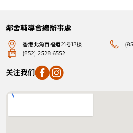
鄰舍輔導會總辦事處
香港北角百福道21号13楼
(8
(852) 2528 6552
关注我们