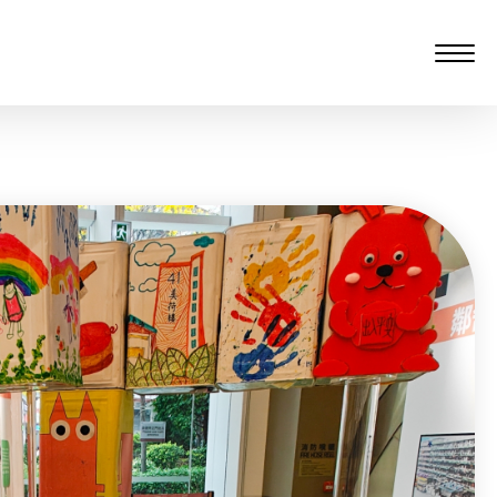
愆 监制：谭子舜