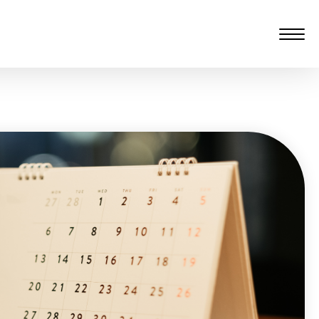
愆 监制：谭子舜