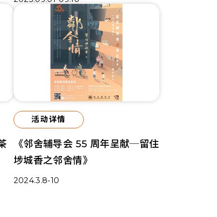
活动详情
茶
《邻舍辅导会 55 周年呈献─留住
埗城香之邻舍情》
2024.3.8-10