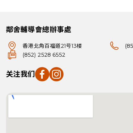
鄰舍輔導會總辦事處
香港北角百福道21号13楼
(8
(852) 2528 6552
关注我们