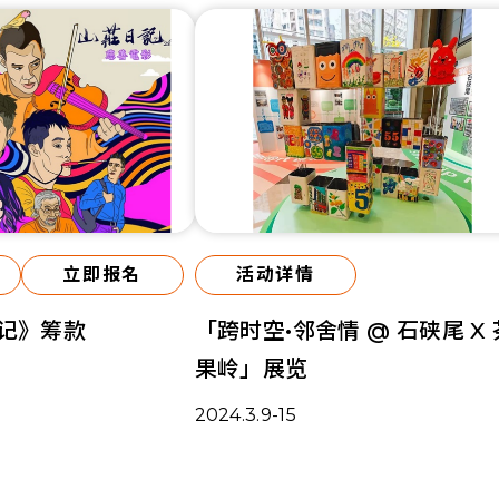
立即报名
活动详情
记》筹款
「跨时空•邻舍情 @ 石硖尾 X 
果岭」展览
2024.3.9-15