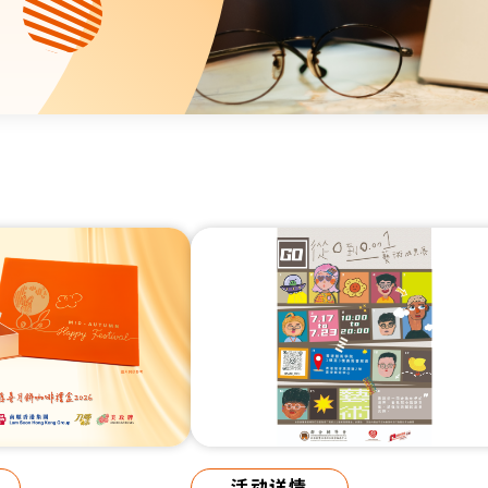
资源中心
财务报告
活动焦点
最新动向
活动报名
加入我们
联络我们
同为世界添笑脸
曲/编曲：郭盖愆 监制：谭子舜
活动详情