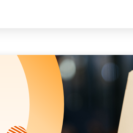
脸
会长、副会长
曲/编曲：郭盖
家庭及儿童福利服务
执行委员会及总幹事
青少年服务
附属委员会及幼儿园校董会
安老服务
机构管治
康復服务
主页
标志
社区发展服务
会歌
内地服务
关于我们
招标项目
教育服务
医疗衞生服务
我们的服务
社会企业
我们的伙伴
捐款方法
新闻稿及媒体报导
支持我们
加入义工
年报
会讯及刊物