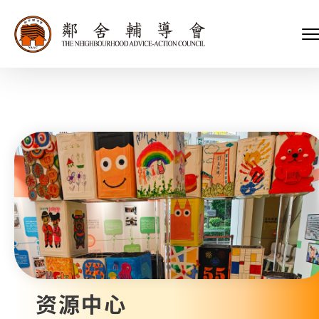
会长、副会长
家庭及儿童福利服务
执行委员会及总幹事
青少年服务
附属委员会及幼儿园校董会
安老服务
机构管治
康復服务
主页
标志
社区发展服务
会歌
内地服务
关于我们
招标项目
教育服务
医疗衞生服务
我们的服务
社会企业
我们的伙伴
捐款方法
新闻稿及媒体报导
支持我们
加入义工
年报
资源中心
会讯及刊物