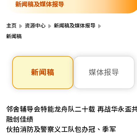
资源中心
新闻稿及媒体报导
财务报告
活动焦点
最新动向
主页
资源中心
新闻稿及媒体报导
活动报名
新闻稿
加入我们
联络我们
新闻稿
媒体报导
同为世界添笑脸
邻舍辅导会特能龙舟队二十载 再战华永盃
融创佳绩
伙拍消防及警察义工队包办冠、季军
曲/编曲：郭盖愆 监制：谭子舜