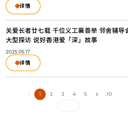
详情
关爱长者廿七载 千位义工襄善举 邻舍辅导
大型探访 说好香港爱「深」故事
2025.05.17
详情
1
2
3
4
5
..10