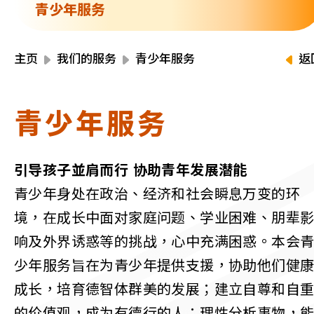
资源中心
青少年服务
财务报告
活动焦点
最新动向
主页
我们的服务
青少年服务
返
活动报名
加入我们
青少年服务
联络我们
引导孩子並肩而行 协助青年发展潜能
青少年身处在政治、经济和社会瞬息万变的环
境，在成长中面对家庭问题、学业困难、朋辈
同为世界添笑脸
响及外界诱惑等的挑战，心中充满困惑。本会
少年服务旨在为青少年提供支援，协助他们健
成长，培育德智体群美的发展；建立自尊和自
曲/编曲：郭盖愆 监制：谭子舜
的价值观，成为有德行的人；理性分析事物，