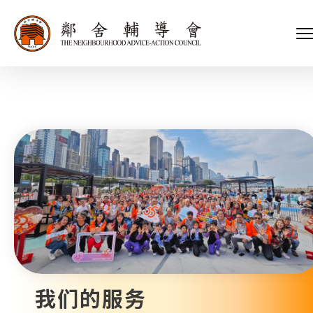
会长、副会长
家庭及儿童福利服务
执行委员会及总幹事
青少年服务
附属委员会及幼儿园校董会
安老服务
机构管治
康復服务
主页
标志
社区发展服务
会歌
内地服务
关于我们
招标项目
教育服务
医疗衞生服务
我们的服务
社会企业
我们的伙伴
捐款方法
新闻稿及媒体报导
支持我们
加入义工
年报
我们的服务
会讯及刊物