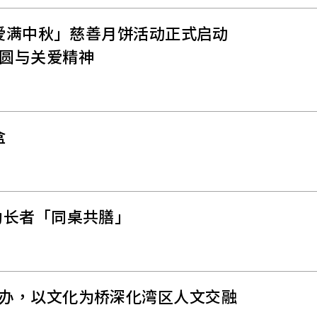
・爱满中秋」慈善月饼活动正式启动
圆与关爱精神
盒
助长者「同桌共膳」
办，以文化为桥深化湾区人文交融