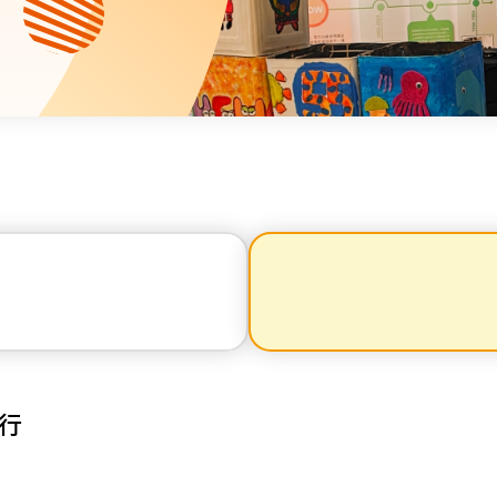
资源中心
财务报告
活动焦点
最新动向
活动报名
加入我们
联络我们
同为世界添笑脸
行
曲/编曲：郭盖愆 监制：谭子舜