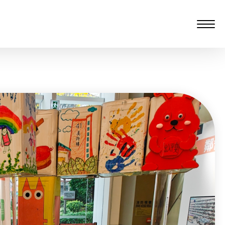
愆 监制：谭子舜