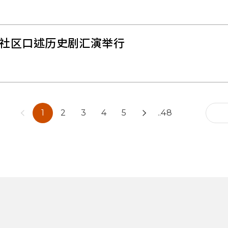
社区口述历史剧汇演举行
1
2
3
4
5
..48