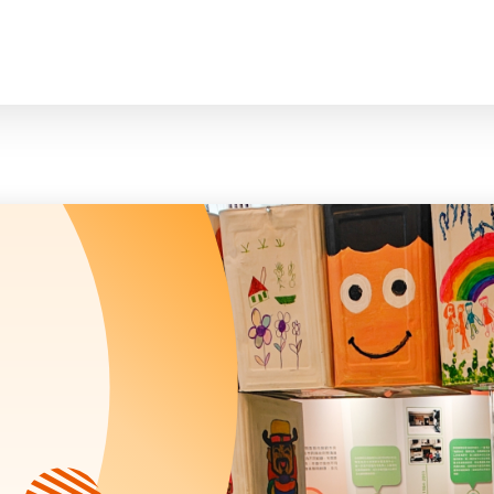
脸
会长、副会长
曲/编曲：郭盖
家庭及儿童福利服务
执行委员会及总幹事
青少年服务
附属委员会及幼儿园校董会
安老服务
机构管治
康復服务
主页
标志
社区发展服务
会歌
内地服务
关于我们
招标项目
教育服务
医疗衞生服务
我们的服务
社会企业
我们的伙伴
捐款方法
新闻稿及媒体报导
支持我们
加入义工
年报
会讯及刊物