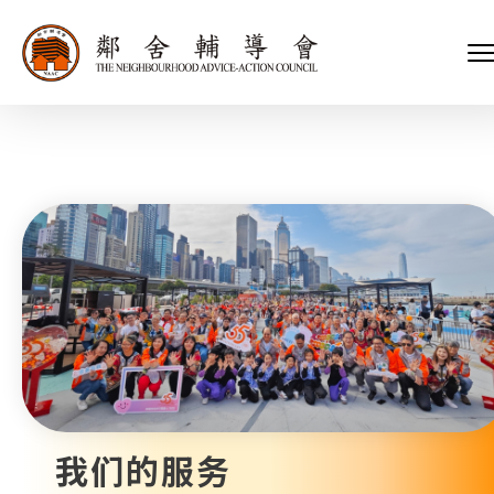
会长、副会长
家庭及儿童福利服务
执行委员会及总幹事
青少年服务
附属委员会及幼儿园校董会
安老服务
机构管治
康復服务
主页
标志
社区发展服务
会歌
内地服务
关于我们
招标项目
教育服务
医疗衞生服务
我们的服务
社会企业
我们的伙伴
捐款方法
新闻稿及媒体报导
支持我们
加入义工
年报
我们的服务
会讯及刊物