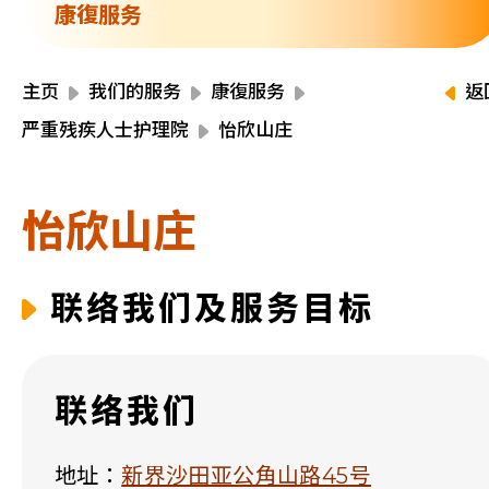
资源中心
康復服务
财务报告
活动焦点
最新动向
主页
我们的服务
康復服务
返
活动报名
严重残疾人士护理院
怡欣山庄
加入我们
怡欣山庄
联络我们
联络我们及服务目标
同为世界添笑脸
联络我们
曲/编曲：郭盖愆 监制：谭子舜
地址：
新界沙田亚公角山路45号